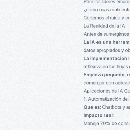
Para los líderes empr
¿cómo usas realmente 
Cortemos el ruido y 
La Realidad de la IA
Antes de sumergirnos 
La IA es una herram
datos apropiados y obj
La implementación i
reflexiva en tus flujos 
Empieza pequeño, m
comenzar con aplicac
Aplicaciones de IA Q
1. Automatización del 
Qué es
: Chatbots y a
Impacto real
:
Maneja 70% de consult