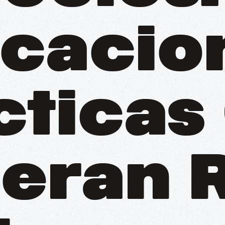
icacio
cticas
eran 