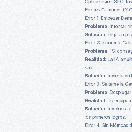
Optimización SEO: Inv
Errores Comunes (Y C
Error 1: Empezar Dem
Problema
: Intentar “
Solución
: Elige un p
Error 2: Ignorar la Ca
Problema
: “Si conse
Realidad
: La IA ampl
sale.
Solución
: Invierte e
Error 3: Saltarse la G
Problema
: Desplegar
Realidad
: Tu equipo 
Solución
: Involucra 
los primeros logros.
Error 4: Sin Métricas 