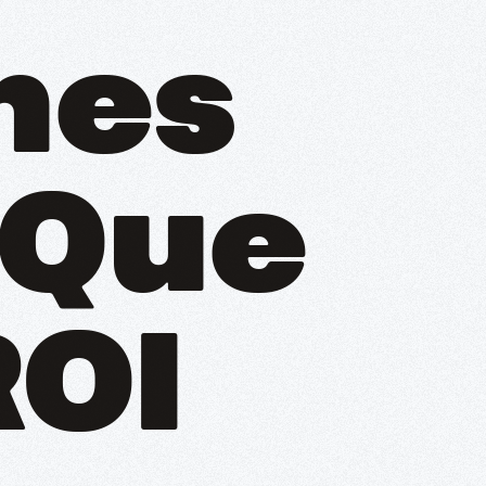
nes
 Que
ROI