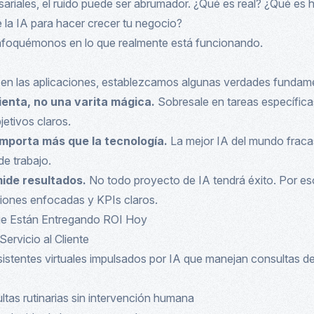
esariales, el ruido puede ser abrumador. ¿Qué es real? ¿Qué es
la IA para hacer crecer tu negocio?
enfoquémonos en lo que realmente está funcionando.
en las aplicaciones, establezcamos algunas verdades fundame
ienta, no una varita mágica.
Sobresale en tareas específica
etivos claros.
mporta más que la tecnología.
La mejor IA del mundo fracas
de trabajo.
ide resultados.
No todo proyecto de IA tendrá éxito. Por es
iones enfocadas y KPIs claros.
ue Están Entregando ROI Hoy
Servicio al Cliente
sistentes virtuales impulsados por IA que manejan consultas de
as rutinarias sin intervención humana