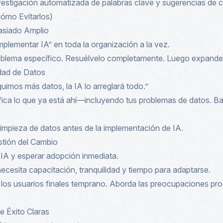
estigación automatizada de palabras clave y sugerencias de 
ómo Evitarlos)
asiado Amplio
implementar IA” en toda la organización a la vez.
roblema específico. Resuélvelo completamente. Luego expande
lidad de Datos
guimos más datos, la IA lo arreglará todo.”
ifica lo que ya está ahí—incluyendo tus problemas de datos. Ba
n limpieza de datos antes de la implementación de IA.
estión del Cambio
 IA y esperar adopción inmediata.
necesita capacitación, tranquilidad y tiempo para adaptarse.
a los usuarios finales temprano. Aborda las preocupaciones pr
de Éxito Claras