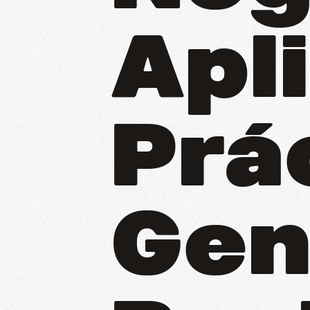
Apl
Prá
Gen